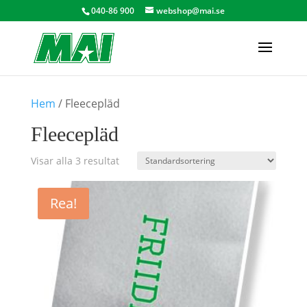
040-86 900
webshop@mai.se
Hem
/ Fleecepläd
Fleecepläd
Visar alla 3 resultat
Rea!