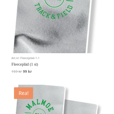
Art.nr: Fleecepläd-1-1
Fleecepläd (1 st)
Det
Det
159
kr
99
kr
ursprungliga
nuvarande
priset
priset
var:
är:
Rea!
159 kr.
99 kr.